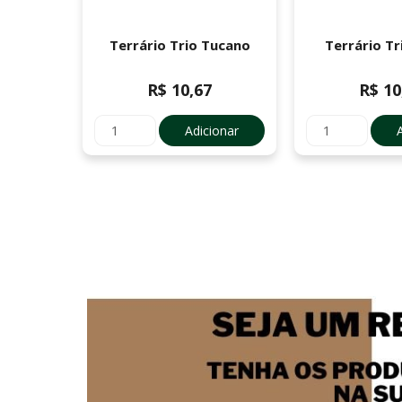
alinha
Terrário Trio Tucano
Terrário Tr
R$ 10,67
R$ 10
Adicionar
ionar