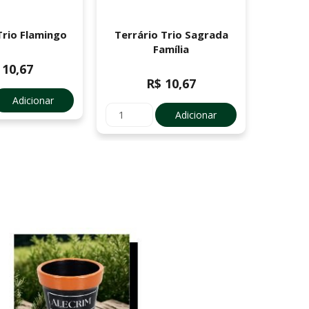
Trio Flamingo
Terrário Trio Sagrada
Terr
Família
 10,67
R$ 10,67
Adicionar
Adicionar