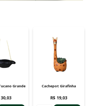
Tucano Grande
Cachepot Girafinha
Cachepo
 30,03
R$ 19,03