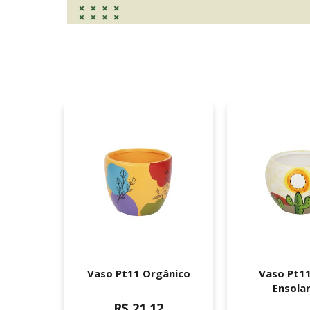
Reto
Vaso Pt11 Orgânico
Vaso Pt1
t11, Pt9)
Ensola
R$ 21,12