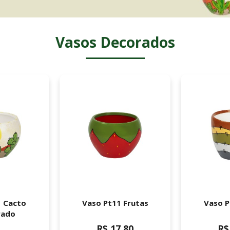
Vasos Decorados
1 Cacto
Vaso Pt11 Frutas
Vaso P
rado
R$ 17,80
R$