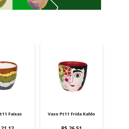
t11 Faixas
Vaso Pt11 Frida Kahlo
Trio
Orgâni
 21,12
R$ 26,51